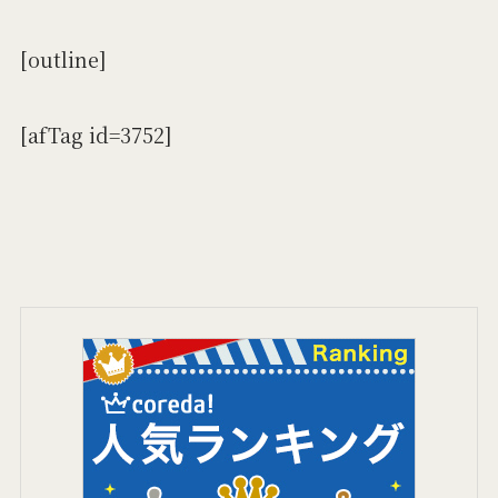
[outline]
[afTag id=3752]