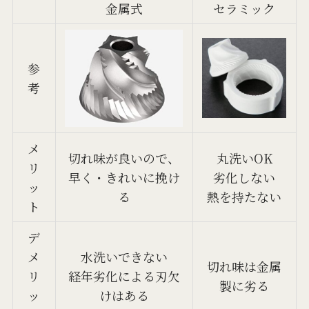
金属式
セラミック
参
考
メ
切れ味が良いので、
丸洗いOK
リ
早く・きれいに挽け
劣化しない
ッ
る
熱を持たない
ト
デ
メ
水洗いできない
切れ味は金属
リ
経年劣化による刃欠
製に劣る
ッ
けはある