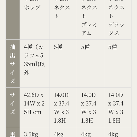
ポップ
ネクス
ネクス
ネクス
ト
ト
ト
プレミ
デラッ
アム
クス
抽
4種（カ
5種
5種
5種
出
ラフェ5
サ
35ml)以
イ
外
ズ
サ
42.6D x
14.0D
14.0D
14.0D
イ
14W x 2
x 37.4
x 37.4
x 37.4
ズ
5H cm
W x 3
W x 3
W x 3
1.8H
1.8H
1.8H
重
3.5kg
4kg
4kg
4kg